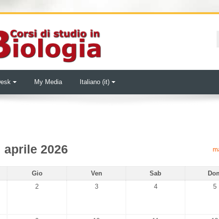
Desk
My Media
Italiano ‎(it)‎
aprile 2026
m
ì
Giovedì
Venerdì
Sabato
Dom
Gio
Ven
Sab
Do
vento, mercoledì 1 aprile
Nessun evento, giovedì 2 aprile
Nessun evento, venerdì 3 aprile
Nessun evento, sabato 
Ne
2
3
4
5