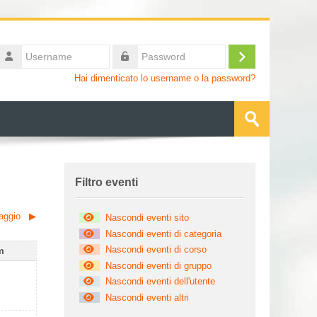
Username
Login
Password
Hai dimenticato lo username o la password?
Cerca
corsi
Invia
Salta Filtro eventi
Filtro eventi
aggio
▶︎
Nascondi eventi sito
Nascondi eventi di categoria
Nascondi eventi di corso
enica
m
Nascondi eventi di gruppo
4 aprile
ssun evento, domenica 5 aprile
Nascondi eventi dell'utente
Nascondi eventi altri