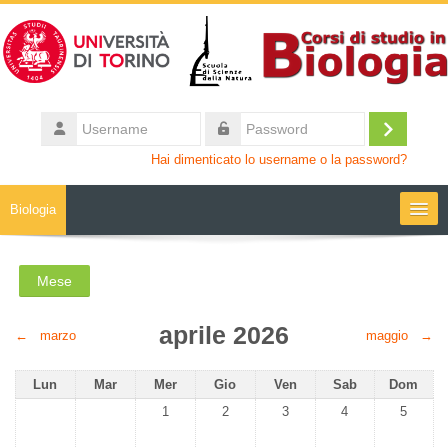
Vai al contenuto principale
Username
Login
Password
Hai dimenticato lo username o la password?
Biologia
Moodle community
Mese
UniTO
aprile 2026
←
marzo
maggio
→
HelpDesk
Lunedi
Martedì
Mercoledì
Giovedì
Venerdì
Sabato
Domenic
Lun
Mar
Mer
Gio
Ven
Sab
Dom
Nessun evento, mercoledì 1 aprile
Nessun evento, giovedì 2 aprile
Nessun evento, venerdì 3 apr
Nessun evento, sab
Nessun 
1
2
3
4
5
My Media