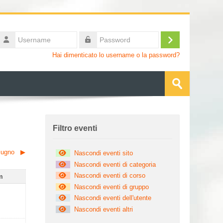
Username
Login
Password
Hai dimenticato lo username o la password?
Cerca
corsi
Invia
Salta Filtro eventi
Filtro eventi
iugno
▶︎
Nascondi eventi sito
Nascondi eventi di categoria
Nascondi eventi di corso
enica
m
Nascondi eventi di gruppo
 2 maggio
ssun evento, domenica 3 maggio
Nascondi eventi dell'utente
Nascondi eventi altri