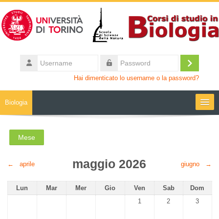
Vai al contenuto principale
Username
Login
Password
Hai dimenticato lo username o la password?
Biologia
Moodle community
Mese
UniTO
maggio 2026
←
aprile
giugno
→
HelpDesk
Lunedi
Martedì
Mercoledì
Giovedì
Venerdì
Sabato
Domenic
Lun
Mar
Mer
Gio
Ven
Sab
Dom
Nessun evento, venerdì 1 m
Nessun evento, s
Nessun 
1
2
3
My Media