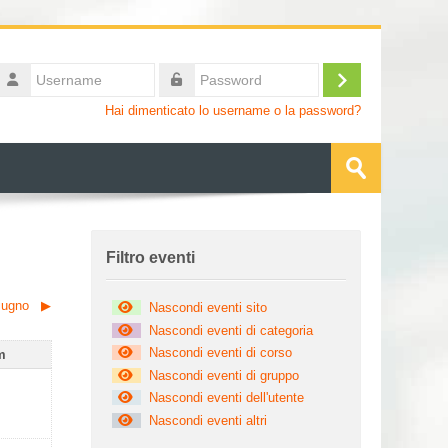
Username
Login
Password
Hai dimenticato lo username o la password?
Cerca
corsi
Invia
Salta Filtro eventi
Filtro eventi
iugno
▶︎
Nascondi eventi sito
Nascondi eventi di categoria
Nascondi eventi di corso
enica
m
Nascondi eventi di gruppo
 2 maggio
ssun evento, domenica 3 maggio
Nascondi eventi dell'utente
Nascondi eventi altri