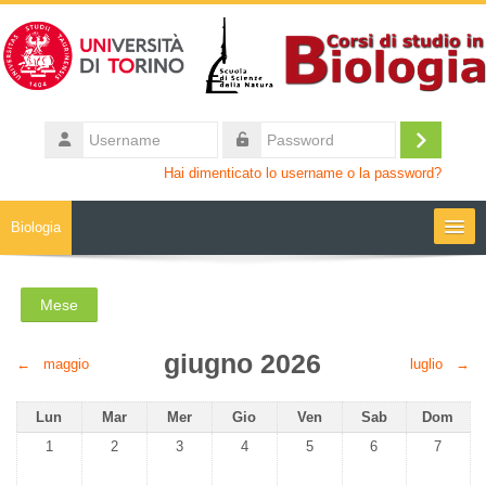
Vai al contenuto principale
Username
Login
Password
Hai dimenticato lo username o la password?
Biologia
Moodle community
Mese
UniTO
giugno 2026
←
maggio
luglio
→
HelpDesk
Lunedi
Martedì
Mercoledì
Giovedì
Venerdì
Sabato
Domenic
Lun
Mar
Mer
Gio
Ven
Sab
Dom
Nessun evento, lunedì 1 giugno
Nessun evento, martedì 2 giugno
Nessun evento, mercoledì 3 giugno
Nessun evento, giovedì 4 giugno
Nessun evento, venerdì 5 gi
Nessun evento, sa
Nessun 
1
2
3
4
5
6
7
My Media