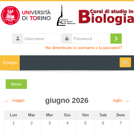
Vai al contenuto principale
Username
Login
Password
Hai dimenticato lo username o la password?
Biologia
Moodle community
Mese
UniTO
giugno 2026
←
maggio
luglio
→
HelpDesk
Lunedi
Martedì
Mercoledì
Giovedì
Venerdì
Sabato
Domenic
Lun
Mar
Mer
Gio
Ven
Sab
Dom
Nessun evento, lunedì 1 giugno
Nessun evento, martedì 2 giugno
Nessun evento, mercoledì 3 giugno
Nessun evento, giovedì 4 giugno
Nessun evento, venerdì 5 gi
Nessun evento, sa
Nessun 
1
2
3
4
5
6
7
My Media