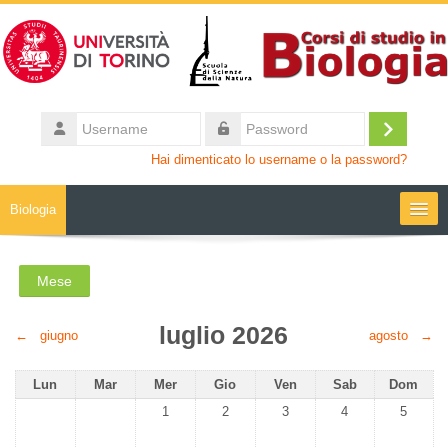
Vai al contenuto principale
Username
Login
Password
Hai dimenticato lo username o la password?
Biologia
Moodle community
Mese
UniTO
luglio 2026
←
giugno
agosto
→
HelpDesk
Lunedi
Martedì
Mercoledì
Giovedì
Venerdì
Sabato
Domenic
Lun
Mar
Mer
Gio
Ven
Sab
Dom
Nessun evento, mercoledì 1 luglio
Nessun evento, giovedì 2 luglio
Nessun evento, venerdì 3 lug
Nessun evento, sab
Nessun e
1
2
3
4
5
My Media