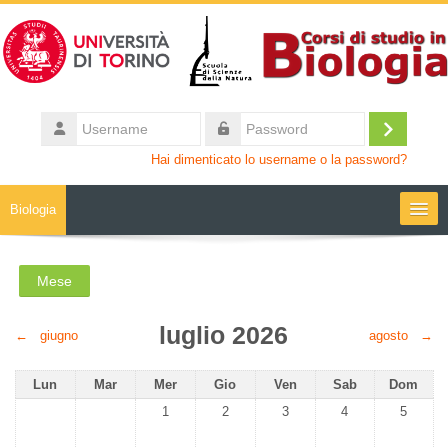
Vai al contenuto principale
Username
Login
Password
Hai dimenticato lo username o la password?
Biologia
Moodle community
Mese
UniTO
luglio 2026
←
giugno
agosto
→
HelpDesk
Lunedi
Martedì
Mercoledì
Giovedì
Venerdì
Sabato
Domenic
Lun
Mar
Mer
Gio
Ven
Sab
Dom
Nessun evento, mercoledì 1 luglio
Nessun evento, giovedì 2 luglio
Nessun evento, venerdì 3 lug
Nessun evento, sab
Nessun e
1
2
3
4
5
My Media