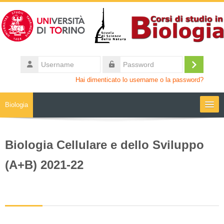
Vai al contenuto principale
Username
Login
Password
Hai dimenticato lo username o la password?
Biologia
Moodle community
Biologia Cellulare e dello Sviluppo
UniTO
(A+B) 2021-22
HelpDesk
My Media