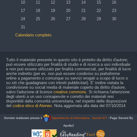
Nessun evento, lunedì 10 agosto
Nessun evento, martedì 11 agosto
Nessun evento, mercoledì 12 agosto
Nessun evento, giovedì 13 agosto
Nessun evento, venerdì 14 ago
Nessun evento, sabato
Nessun event
10
11
12
13
14
15
16
Nessun evento, lunedì 17 agosto
Nessun evento, martedì 18 agosto
Nessun evento, mercoledì 19 agosto
Nessun evento, giovedì 20 agosto
Nessun evento, venerdì 21 ago
Nessun evento, sabato
Nessun event
17
18
19
20
21
22
23
Nessun evento, lunedì 24 agosto
Nessun evento, martedì 25 agosto
Nessun evento, mercoledì 26 agosto
Nessun evento, giovedì 27 agosto
Nessun evento, venerdì 28 ago
Nessun evento, sabato
Nessun event
24
25
26
27
28
29
30
Nessun evento, lunedì 31 agosto
31
Calendario completo
Tutto il materiale presente in questo sito è protetto da diritto d'autore;
può essere utilizzato per finalità di studio e di ricerca a uso individuale
e non può essere utilizzato per finalità commerciali, per finalità di lucro
anche indiretto (per es. non può essere condiviso su piattaforme
online a pagamento o comunque su servizi erogati a scopo di lucro o
su siti che guadagnano con introiti pubblicitari). E' inoltre vietata la
condivisione su social media di materiale coperto da diritto d'autore,
salvo l'adozione di licenze
creative commons
. Si richiama l'attenzione
degli utenti a un uso consapevole e corretto dei materiali resi
disponibili dalla comunità universitaria, nel rispetto delle disposizioni
del
codice etico di Ateneo
. Nota aggiornata alla data del 07/10/2014
Servizio realizzato presso il
Dipartimento di Informatica - Servizi ICT
- Page Served By
Apollo2