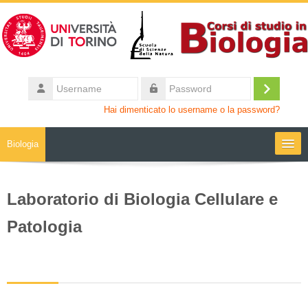
Vai al contenuto principale
Username
Login
Password
Hai dimenticato lo username o la password?
Biologia
Moodle community
Laboratorio di Biologia Cellulare e
UniTO
Patologia
HelpDesk
My Media