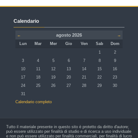
Salta Calendario
Calendario
agosto 2026
←
→
Lunedi
Martedì
Mercoledì
Giovedì
Venerdì
Sabato
Domenica
Lun
Mar
Mer
Gio
Ven
Sab
Dom
Nessun evento, sabat
Nessun event
1
2
Nessun evento, lunedì 3 agosto
Nessun evento, martedì 4 agosto
Nessun evento, mercoledì 5 agosto
Nessun evento, giovedì 6 agosto
Nessun evento, venerdì 7 ago
Nessun evento, sabat
Nessun event
3
4
5
6
7
8
9
Nessun evento, lunedì 10 agosto
Nessun evento, martedì 11 agosto
Nessun evento, mercoledì 12 agosto
Nessun evento, giovedì 13 agosto
Nessun evento, venerdì 14 ago
Nessun evento, sabato
Nessun event
10
11
12
13
14
15
16
Nessun evento, lunedì 17 agosto
Nessun evento, martedì 18 agosto
Nessun evento, mercoledì 19 agosto
Nessun evento, giovedì 20 agosto
Nessun evento, venerdì 21 ago
Nessun evento, sabato
Nessun event
17
18
19
20
21
22
23
Nessun evento, lunedì 24 agosto
Nessun evento, martedì 25 agosto
Nessun evento, mercoledì 26 agosto
Nessun evento, giovedì 27 agosto
Nessun evento, venerdì 28 ago
Nessun evento, sabato
Nessun event
24
25
26
27
28
29
30
Nessun evento, lunedì 31 agosto
31
Calendario completo
Tutto il materiale presente in questo sito è protetto da diritto d'autore;
può essere utilizzato per finalità di studio e di ricerca a uso individuale
e non può essere utilizzato per finalità commerciali, per finalità di lucro