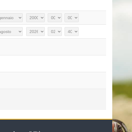
ese
Anno
Ora
Minuto
ese
Anno
Ora
Minuto
Salta Accessibilità