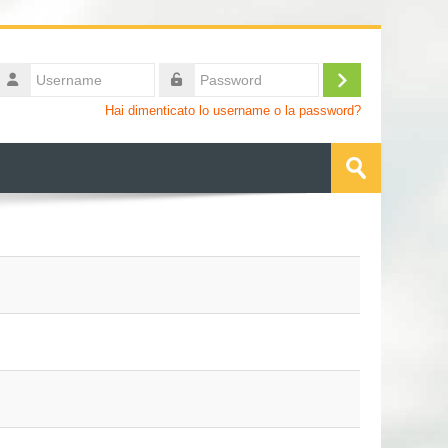
Username
Login
Password
Hai dimenticato lo username o la password?
Cerca
corsi
Invia