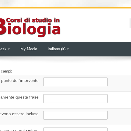
Desk
My Media
Italiano ‎(it)‎
i campi:
punto dell'intervento
ttamente questa frase
evono essere incluse
e come parole intere