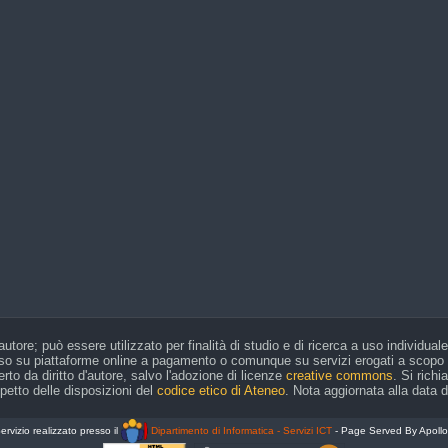
ato 1 agosto
to, domenica 2 agosto
agosto
ato 8 agosto
to, domenica 9 agosto
 agosto
ato 15 agosto
o, domenica 16 agosto
 agosto
ato 22 agosto
o, domenica 23 agosto
 agosto
ato 29 agosto
o, domenica 30 agosto
'autore; può essere utilizzato per finalità di studio e di ricerca a uso individua
viso su piattaforme online a pagamento o comunque su servizi erogati a scopo di 
rto da diritto d'autore, salvo l'adozione di licenze
creative commons
. Si rich
ispetto delle disposizioni del
codice etico di Ateneo
. Nota aggiornata alla data 
ervizio realizzato presso il
Dipartimento di Informatica - Servizi ICT
- Page Served By Apoll