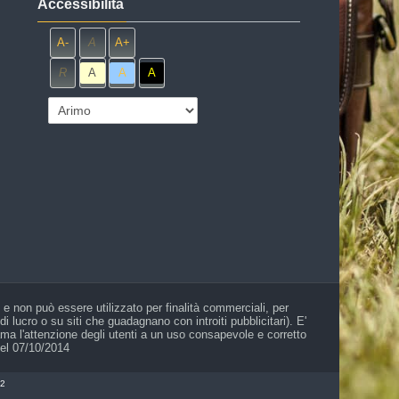
Accessibilità
A-
A
A+
R
A
A
A
le e non può essere utilizzato per finalità commerciali, per
lucro o su siti che guadagnano con introiti pubblicitari). E'
iama l'attenzione degli utenti a un uso consapevole e corretto
del 07/10/2014
o2