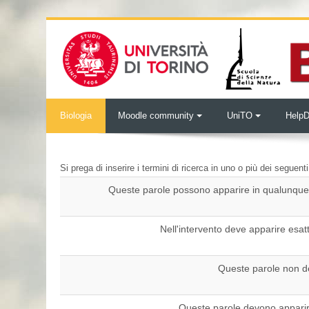
Vai al contenuto principale
Biologia
Moodle community
UniTO
Help
Si prega di inserire i termini di ricerca in uno o più dei seguent
Queste parole possono apparire in qualunque 
Nell'intervento deve apparire esa
Queste parole non d
Queste parole devono apparir