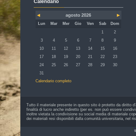
Calendario
agosto 2026
◀︎
▶︎
Lunedi
Martedì
Mercoledì
Giovedì
Venerdì
Sabato
Domenica
Lun
Mar
Mer
Gio
Ven
Sab
Dom
Nessun evento, sab
Nessun even
1
2
Nessun evento, lunedì 3 agosto
Nessun evento, martedì 4 agosto
Nessun evento, mercoledì 5 agosto
Nessun evento, giovedì 6 agosto
Nessun evento, venerdì 7 
Nessun evento, sab
Nessun even
3
4
5
6
7
8
9
Nessun evento, lunedì 10 agosto
Nessun evento, martedì 11 agosto
Nessun evento, mercoledì 12 agosto
Nessun evento, giovedì 13 agosto
Nessun evento, venerdì 14
Nessun evento, sab
Nessun event
10
11
12
13
14
15
16
Nessun evento, lunedì 17 agosto
Nessun evento, martedì 18 agosto
Nessun evento, mercoledì 19 agosto
Nessun evento, giovedì 20 agosto
Nessun evento, venerdì 21
Nessun evento, sab
Nessun event
17
18
19
20
21
22
23
Nessun evento, lunedì 24 agosto
Nessun evento, martedì 25 agosto
Nessun evento, mercoledì 26 agosto
Nessun evento, giovedì 27 agosto
Nessun evento, venerdì 28
Nessun evento, sab
Nessun event
24
25
26
27
28
29
30
Nessun evento, lunedì 31 agosto
31
Calendario completo
Tutto il materiale presente in questo sito è protetto da diritto d
finalità di lucro anche indiretto (per es. non può essere condi
inoltre vietata la condivisione su social media di materiale cope
dei materiali resi disponibili dalla comunità universitaria, nel r
S