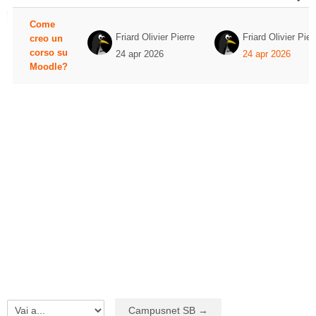
Italiano ‎(it)‎
Elenco delle discussioni. Visualizzazi
Come
Friard Olivier Pierre
Friard Olivier Pier
creo un
Cerca
corso su
corsi
24 apr 2026
24 apr 2026
Invi
Moodle?
Campusnet SB →