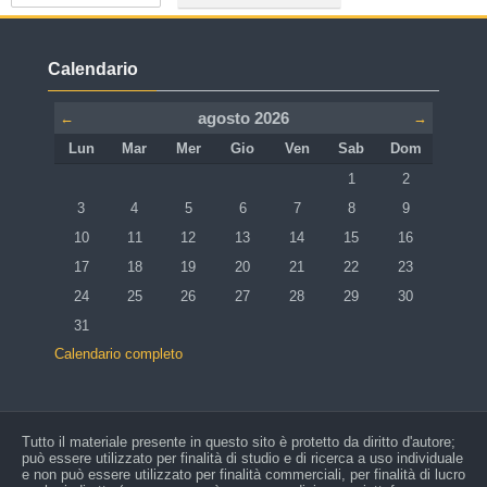
Vai a...
Salta Calendario
Calendario
agosto 2026
←
→
Lunedi
Martedì
Mercoledì
Giovedì
Venerdì
Sabato
Domenica
Lun
Mar
Mer
Gio
Ven
Sab
Dom
Nessun evento, sabat
Nessun event
1
2
Nessun evento, lunedì 3 agosto
Nessun evento, martedì 4 agosto
Nessun evento, mercoledì 5 agosto
Nessun evento, giovedì 6 agosto
Nessun evento, venerdì 7 ago
Nessun evento, sabat
Nessun event
3
4
5
6
7
8
9
Nessun evento, lunedì 10 agosto
Nessun evento, martedì 11 agosto
Nessun evento, mercoledì 12 agosto
Nessun evento, giovedì 13 agosto
Nessun evento, venerdì 14 ago
Nessun evento, sabato
Nessun event
10
11
12
13
14
15
16
Nessun evento, lunedì 17 agosto
Nessun evento, martedì 18 agosto
Nessun evento, mercoledì 19 agosto
Nessun evento, giovedì 20 agosto
Nessun evento, venerdì 21 ago
Nessun evento, sabato
Nessun event
17
18
19
20
21
22
23
Nessun evento, lunedì 24 agosto
Nessun evento, martedì 25 agosto
Nessun evento, mercoledì 26 agosto
Nessun evento, giovedì 27 agosto
Nessun evento, venerdì 28 ago
Nessun evento, sabato
Nessun event
24
25
26
27
28
29
30
Nessun evento, lunedì 31 agosto
31
Calendario completo
Tutto il materiale presente in questo sito è protetto da diritto d'autore;
può essere utilizzato per finalità di studio e di ricerca a uso individuale
e non può essere utilizzato per finalità commerciali, per finalità di lucro