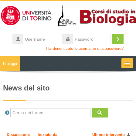
Vai al contenuto principale
Username
Login
Password
Hai dimenticato lo username o la password?
Biologia
Moodle community
News del sito
UniTO
HelpDesk
Cerca nei forum
Cerca nei forum
My Media
Discussione
Iniziato da
Ultimo intervento