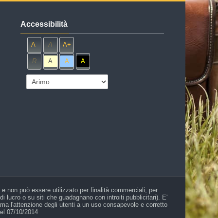
Salta Accessibilità
Accessibilità
A-
A
A+
R
A
A
A
le e non può essere utilizzato per finalità commerciali, per
lucro o su siti che guadagnano con introiti pubblicitari). E'
iama l'attenzione degli utenti a un uso consapevole e corretto
del 07/10/2014