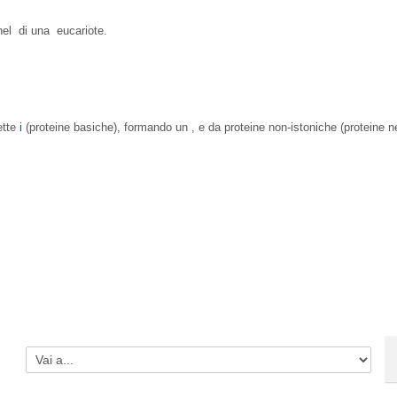
nel
di una
eucariote.
ette
i
(proteine basiche), formando un
, e da proteine non-istoniche (proteine n
Vai a...