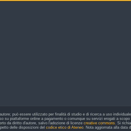
ato 1 agosto
to, domenica 2 agosto
agosto
ato 8 agosto
to, domenica 9 agosto
 agosto
ato 15 agosto
o, domenica 16 agosto
 agosto
ato 22 agosto
o, domenica 23 agosto
 agosto
ato 29 agosto
o, domenica 30 agosto
'autore; può essere utilizzato per finalità di studio e di ricerca a uso individua
viso su piattaforme online a pagamento o comunque su servizi erogati a scopo di 
rto da diritto d'autore, salvo l'adozione di licenze
creative commons
. Si rich
ispetto delle disposizioni del
codice etico di Ateneo
. Nota aggiornata alla data 