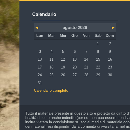
Salta Calendario
Calendario
agosto 2026
◀︎
▶︎
Lunedi
Martedì
Mercoledì
Giovedì
Venerdì
Sabato
Domenica
Lun
Mar
Mer
Gio
Ven
Sab
Dom
Nessun evento, sab
Nessun even
1
2
Nessun evento, lunedì 3 agosto
Nessun evento, martedì 4 agosto
Nessun evento, mercoledì 5 agosto
Nessun evento, giovedì 6 agosto
Nessun evento, venerdì 7 
Nessun evento, sab
Nessun even
3
4
5
6
7
8
9
Nessun evento, lunedì 10 agosto
Nessun evento, martedì 11 agosto
Nessun evento, mercoledì 12 agosto
Nessun evento, giovedì 13 agosto
Nessun evento, venerdì 14
Nessun evento, sab
Nessun event
10
11
12
13
14
15
16
Nessun evento, lunedì 17 agosto
Nessun evento, martedì 18 agosto
Nessun evento, mercoledì 19 agosto
Nessun evento, giovedì 20 agosto
Nessun evento, venerdì 21
Nessun evento, sab
Nessun event
17
18
19
20
21
22
23
Nessun evento, lunedì 24 agosto
Nessun evento, martedì 25 agosto
Nessun evento, mercoledì 26 agosto
Nessun evento, giovedì 27 agosto
Nessun evento, venerdì 28
Nessun evento, sab
Nessun event
24
25
26
27
28
29
30
Nessun evento, lunedì 31 agosto
31
Calendario completo
Tutto il materiale presente in questo sito è protetto da diritto d
finalità di lucro anche indiretto (per es. non può essere condi
inoltre vietata la condivisione su social media di materiale cope
dei materiali resi disponibili dalla comunità universitaria, nel r