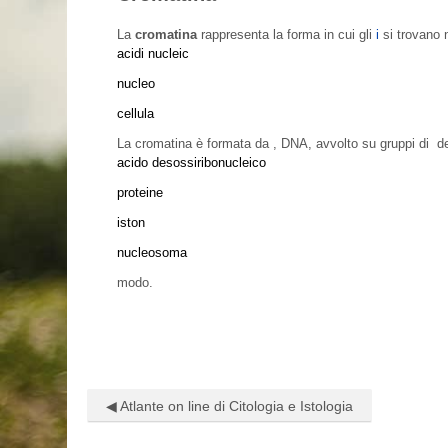
La
cromatina
rappresenta la forma in cui gli
i
si trovano 
acidi nucleic
nucleo
cellula
La cromatina è formata da
, DNA, avvolto su gruppi di
d
acido desossiribonucleico
proteine
iston
nucleosoma
modo.
◀︎ Atlante on line di Citologia e Istologia