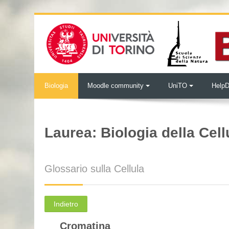
Vai al contenuto principale
Biologia
Moodle community
UniTO
Help
Laurea: Biologia della Cell
Glossario sulla Cellula
Indietro
Cromatina