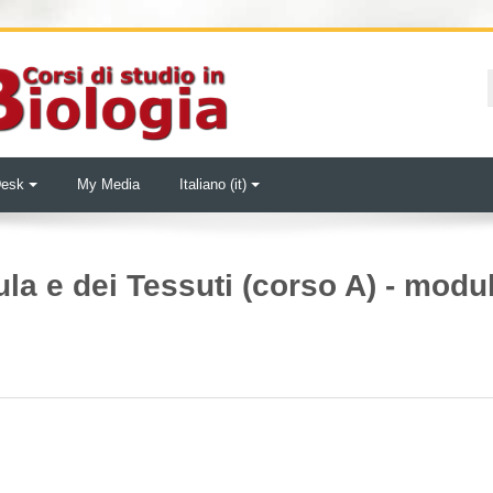
Desk
My Media
Italiano ‎(it)‎
ula e dei Tessuti (corso A) - modu