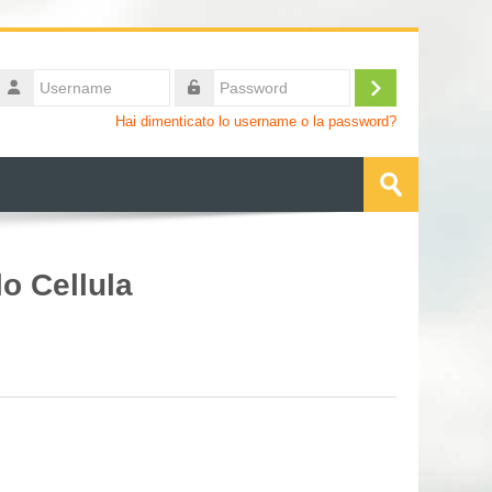
Username
Login
Password
Hai dimenticato lo username o la password?
Cerca
corsi
Invia
lo Cellula