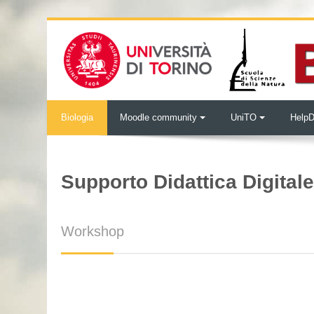
Vai al contenuto principale
Biologia
Moodle community
UniTO
Help
Supporto Didattica Digital
Workshop