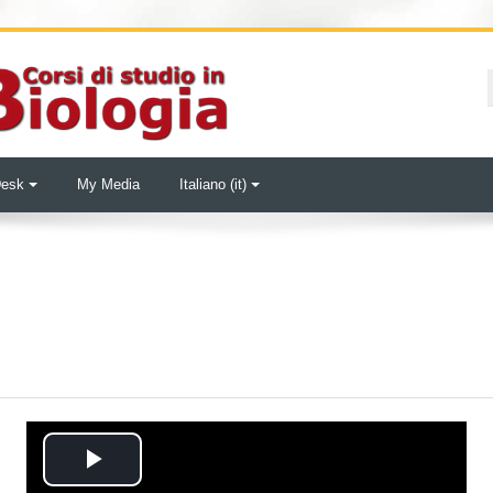
Desk
My Media
Italiano ‎(it)‎
e
Play