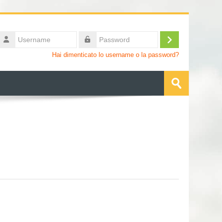
Username
Login
Password
Hai dimenticato lo username o la password?
Cerca
corsi
Invia