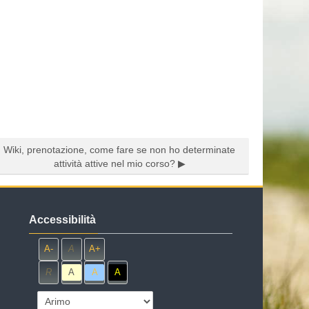
Wiki, prenotazione, come fare se non ho determinate
attività attive nel mio corso? ▶︎
Salta Accessibilità
Accessibilità
A-
A
A+
R
A
A
A