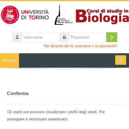
Vai al contenuto principale
Username
Login
Password
Hai dimenticato lo username o la password?
Biologia
Moodle community
UniTO
Conferma
HelpDesk
Gli ospiti non possono visualizzare i profili degli utenti. Per
proseguire è necessario autenticarsi.
My Media