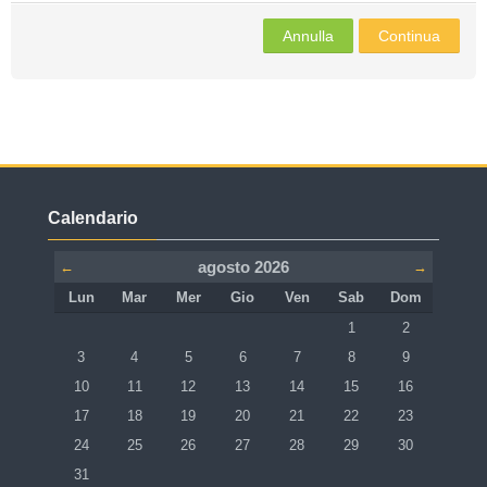
Italiano ‎(it)‎
Annulla
Continua
Cerca
corsi
Invi
Salta Calendario
Calendario
agosto 2026
←
→
Lunedi
Martedì
Mercoledì
Giovedì
Venerdì
Sabato
Domenica
Lun
Mar
Mer
Gio
Ven
Sab
Dom
Nessun evento, sabat
Nessun event
1
2
Nessun evento, lunedì 3 agosto
Nessun evento, martedì 4 agosto
Nessun evento, mercoledì 5 agosto
Nessun evento, giovedì 6 agosto
Nessun evento, venerdì 7 ago
Nessun evento, sabat
Nessun event
3
4
5
6
7
8
9
Nessun evento, lunedì 10 agosto
Nessun evento, martedì 11 agosto
Nessun evento, mercoledì 12 agosto
Nessun evento, giovedì 13 agosto
Nessun evento, venerdì 14 ago
Nessun evento, sabato
Nessun event
10
11
12
13
14
15
16
Nessun evento, lunedì 17 agosto
Nessun evento, martedì 18 agosto
Nessun evento, mercoledì 19 agosto
Nessun evento, giovedì 20 agosto
Nessun evento, venerdì 21 ago
Nessun evento, sabato
Nessun event
17
18
19
20
21
22
23
Nessun evento, lunedì 24 agosto
Nessun evento, martedì 25 agosto
Nessun evento, mercoledì 26 agosto
Nessun evento, giovedì 27 agosto
Nessun evento, venerdì 28 ago
Nessun evento, sabato
Nessun event
24
25
26
27
28
29
30
Nessun evento, lunedì 31 agosto
31