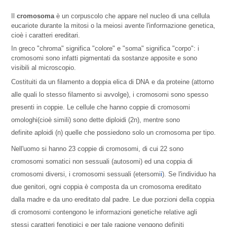
Il
cromosoma
è un corpuscolo che appare nel nucleo di una cellula
eucariote durante la mitosi o la meiosi avente l'informazione genetica,
cioè i caratteri ereditari.
In greco "chroma" significa "colore" e "soma" significa "corpo": i
cromosomi sono infatti pigmentati da sostanze apposite e sono
visibili al microscopio.
Costituiti da un filamento a doppia elica di DNA e da proteine (attorno
alle quali lo stesso filamento si avvolge), i cromosomi sono spesso
presenti in coppie. Le cellule che hanno coppie di cromosomi
omologhi(cioè simili) sono dette diploidi (2n), mentre sono
definite aploidi (n) quelle che possiedono solo un cromosoma per tipo.
Nell'uomo si hanno 23 coppie di cromosomi, di cui 22 sono
cromosomi somatici non sessuali (autosomi) ed una coppia di
cromosomi diversi, i cromosomi sessuali (etersomi
i
). Se l'individuo ha
due genitori, ogni coppia è composta da un cromosoma ereditato
dalla madre e da uno ereditato dal padre. Le due porzioni della coppia
di cromosomi contengono le informazioni genetiche relative agli
stessi caratteri fenotipici e per tale ragione vengono definiti