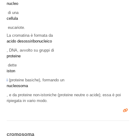
nucleo
di una
cellula
eucariote.
La cromatina è formata da
acido desossiribonucleico
, DNA, avvolto su gruppi di
proteine
dette
iston
i
(proteine basiche), formando un
nucleosoma
, e da proteine non-istoniche (proteine neutre o acide); essa è poi
ripiegata in vario modo.
cromosoma