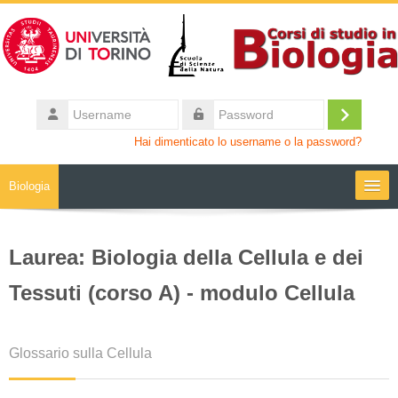
Vai al contenuto principale
Username
Login
Password
Hai dimenticato lo username o la password?
Biologia
Moodle community
Laurea: Biologia della Cellula e dei
UniTO
Tessuti (corso A) - modulo Cellula
HelpDesk
Glossario sulla Cellula
My Media