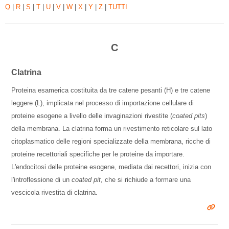
Q
|
R
|
S
|
T
|
U
|
V
|
W
|
X
|
Y
|
Z
|
TUTTI
C
Clatrina
Proteina esamerica costituita da tre catene pesanti (H) e tre catene
leggere (L), implicata nel processo di importazione cellulare di
proteine esogene a livello delle invaginazioni rivestite (
coated pits
)
della membrana. La clatrina forma un rivestimento reticolare sul lato
citoplasmatico delle regioni specializzate della membrana, ricche di
proteine recettoriali specifiche per le proteine da importare.
L'endocitosi delle proteine esogene, mediata dai recettori, inizia con
l'introflessione di un
coated pit
, che si richiude a formare una
vescicola rivestita di clatrina.