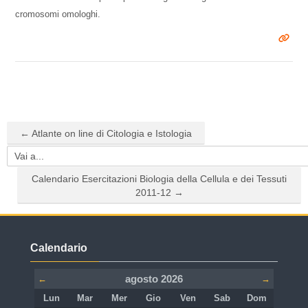
cromosomi omologhi.
← Atlante on line di Citologia e Istologia
Vai a...
Calendario Esercitazioni Biologia della Cellula e dei Tessuti
2011-12 →
Salta Calendario
Calendario
agosto 2026
←
→
Lunedi
Martedì
Mercoledì
Giovedì
Venerdì
Sabato
Domenica
Lun
Mar
Mer
Gio
Ven
Sab
Dom