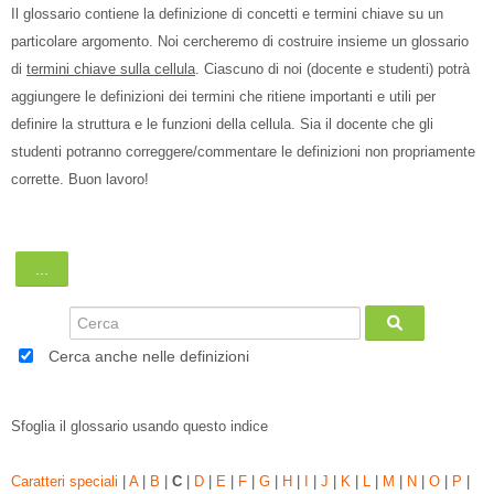
Il glossario contiene la definizione di concetti e termini chiave su un
Italiano ‎(it)‎
particolare argomento. Noi cercheremo di costruire insieme un glossario
Cerca
di
termini chiave sulla cellula
. Ciascuno di noi (docente e studenti) potrà
corsi
Invi
aggiungere le definizioni dei termini che ritiene importanti e utili per
definire la struttura e le funzioni della cellula. Sia il docente che gli
studenti potranno correggere/commentare le definizioni non propriamente
corrette. Buon lavoro!
...
Esporta voci
Cerca
Cerca
Cerca anche nelle definizioni
Sfoglia il glossario usando questo indice
Caratteri speciali
|
A
|
B
|
C
|
D
|
E
|
F
|
G
|
H
|
I
|
J
|
K
|
L
|
M
|
N
|
O
|
P
|